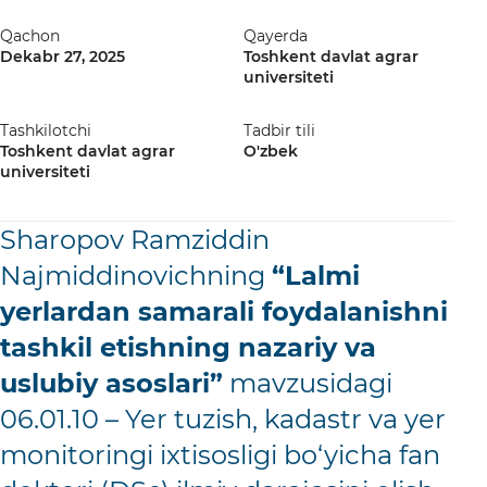
Qachon
Qayerda
Dekabr 27, 2025
Toshkent davlat agrar
universiteti
Tashkilotchi
Tadbir tili
Toshkent davlat agrar
O'zbek
universiteti
Sharopov Ramziddin
Najmiddinovichning
“Lalmi
yerlardan samarali foydalanishni
tashkil etishning nazariy va
uslubiy asoslari”
mavzusidagi
06.01.10 – Yer tuzish, kadastr va yеr
monitoringi ixtisosligi bo‘yicha fan