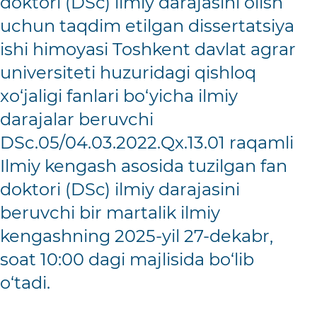
doktori (DSc) ilmiy darajasini olish
uchun taqdim etilgan dissertatsiya
ishi himoyasi Toshkent davlat agrar
universiteti huzuridagi qishloq
xo‘jaligi fanlari bo‘yicha ilmiy
darajalar beruvchi
DSc.05/04.03.2022.Qx.13.01 raqamli
Ilmiy kengash asosida tuzilgan fan
doktori (DSc) ilmiy darajasini
beruvchi bir martalik ilmiy
kengashning 2025-yil 27-dekabr,
soat 10:00 dagi majlisida bo‘lib
o‘tadi.