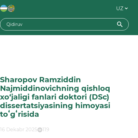
Sharopov Ramziddin
Najmiddinovichning qishloq
xo‘jaligi fanlari doktori (DSc)
dissertatsiyasining himoyasi
toʻgʻrisida
16 Dekabr 2025
119