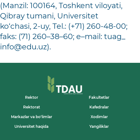
(Manzil: 100164, Toshkent viloyati,
Qibray tumani, Universitet
ko‘chasi, 2-uy, Tel.: (+71) 260-48-00;
faks: (71) 260–38–60; e–mail: tuag_
info@edu.uz
).
Rektor
Fakultetlar
Rektorat
Kafedralar
Markazlar va bo'limlar
Xodimlar
Universitet haqida
Yangiliklar