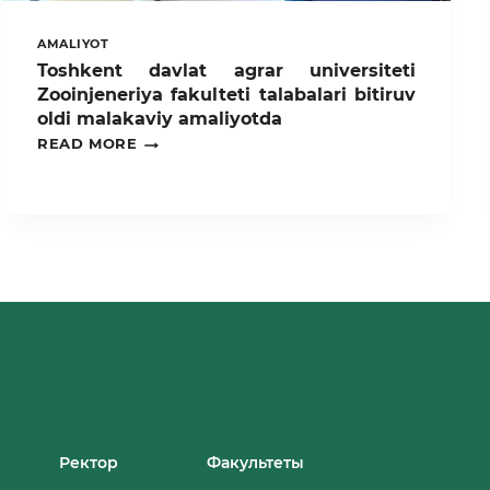
AMALIYOT
Toshkent davlat agrar universiteti
Zooinjeneriya fakulteti talabalari bitiruv
oldi malakaviy amaliyotda
TOSHKENT
READ MORE
DAVLAT
AGRAR
UNIVERSITETI
ZOOINJENERIYA
FAKULTETI
TALABALARI
BITIRUV
OLDI
MALAKAVIY
AMALIYOTDA
Ректор
Факультеты