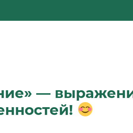
ение» — выражен
енностей!