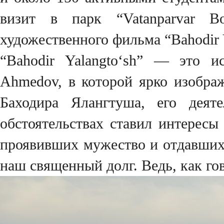
визит в парк “Vatanparvar B
художественного фильма “Bahodir 
“Bahodir Yalangto‘sh” — это ис
Ahmedov, в которой ярко изобра
Баходира Ялангтуша, его деят
обстоятельствах ставил интересы
проявивших мужество и отдавших
наш священный долг. Ведь, как го