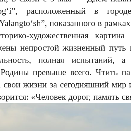
og‘i”, расположенный в горо
Yalangto‘sh”, показанного в рамк
торико-художественная картина 
жены непростой жизненный путь в
ельность, полная испытаний, 
 Родины превыше всего. Чтить па
 свои жизни за сегодняшний мир 
ворится: «Человек дорог, память с