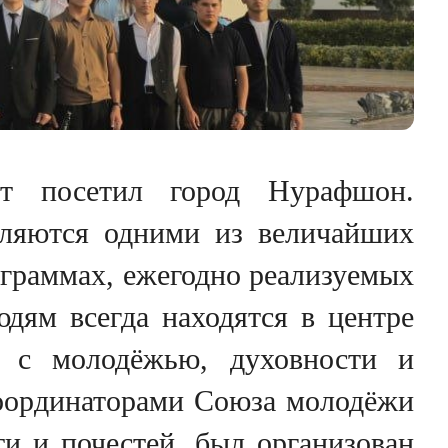
ет посетил город Нурафшон.
вляются одними из величайших
ограммах, ежегодно реализуемых
дям всегда находятся в центре
е с молодёжью, духовности и
координаторами Союза молодёжи
и и почестей, был организован