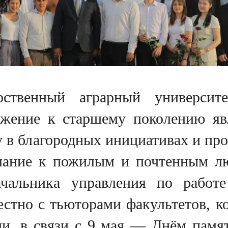
рственный аграрный университ
ажение к старшему поколению я
у в благородных инициативах и пр
мание к пожилым и почтенным лю
ачальника управления по работ
естно с тьюторами факультетов, 
и, в связи с 9 мая — Днём памят