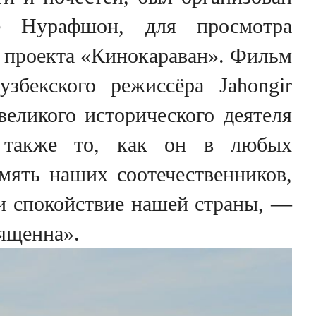
де Нурафшон, для просмотра
ах проекта «Кинокараван». Фильм
узбекского режиссёра Jahongir
еликого исторического деятеля
а также то, как он в любых
мять наших соотечественников,
и спокойствие нашей страны, —
вященна».