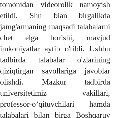
tomonidan videorolik namoyish
etildi. Shu blan birgalikda
jamg'armaning maqsadi talabalarni
chet elga borishi, mavjud
imkoniyatlar aytib o'tildi. Ushbu
tadbirda talabalar o'zlarining
qiziqtirgan savollariga javoblar
olishdi. Mazkur tadbirda
universitetimiz vakillari,
professor-o’qituvchilari hamda
talabalari bilan birga Boshqaruv