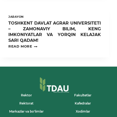
MAQOMI
BERILGAN
KUN
MUNOSABATI
JARAYON
BILAN
TOSHKENT DAVLAT AGRAR UNIVERSITETI
TOSHKENT
– ZAMONAVIY BILIM, KENG
DAVLAT
AGRAR
IMKONIYATLAR VA YORQIN KELAJAK
UNIVERSITETINING
SARI QADAM!
BARCHA
TOSHKENT
READ MORE
FAKULTETLARIDA
DAVLAT
“TIL
AGRAR
–
UNIVERSITETI
MILLAT
–
KO‘ZGUSI”
ZAMONAVIY
SHIORI
BILIM,
OSTIDA
KENG
MA’NAVIY-
IMKONIYATLAR
MA’RIFIY
VA
TADBIRLAR
YORQIN
O‘TKAZILDI
KELAJAK
Rektor
Fakultetlar
SARI
Rektorat
Kafedralar
QADAM!
Markazlar va bo'limlar
Xodimlar