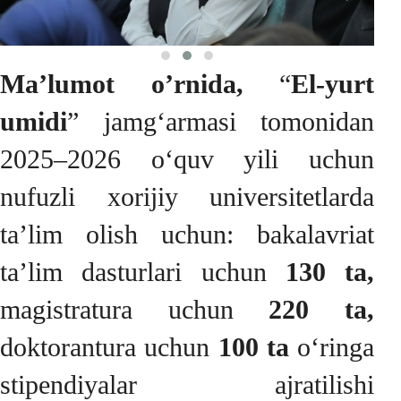
Ma’lumot o’rnida,
“
El-yurt
umidi
” jamgʻarmasi tomonidan
2025–2026 oʻquv yili uchun
nufuzli xorijiy universitetlarda
taʼlim olish uchun: bakalavriat
taʼlim dasturlari uchun
130 ta,
magistratura uchun
220 ta,
doktorantura uchun
100 ta
oʻringa
stipendiyalar ajratilishi