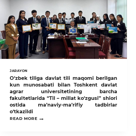
ISHTIROK
ETDI
JARAYON
O‘zbek tiliga davlat tili maqomi berilgan
kun munosabati bilan Toshkent davlat
agrar universitetining barcha
fakultetlarida “Til – millat ko‘zgusi” shiori
ostida ma’naviy-ma’rifiy tadbirlar
o‘tkazildi
O‘ZBEK
READ MORE
TILIGA
DAVLAT
TILI