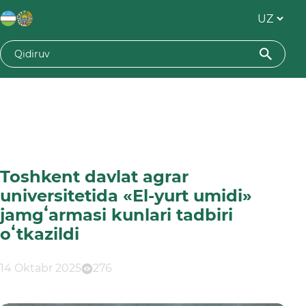
Toshkent davlat agrar
universitetida «El-yurt umidi»
jamgʻarmasi kunlari tadbiri
oʻtkazildi
14 Oktabr 2025
276