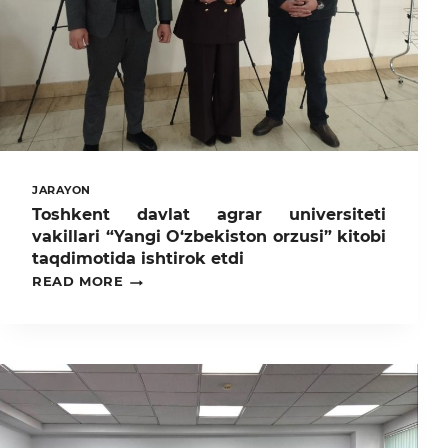
JARAYON
Toshkent davlat agrar universiteti
vakillari “Yangi O‘zbekiston orzusi” kitobi
taqdimotida ishtirok etdi
TOSHKENT
READ MORE
DAVLAT
AGRAR
UNIVERSITETI
VAKILLARI
“YANGI
O‘ZBEKISTON
ORZUSI”
KITOBI
TAQDIMOTIDA