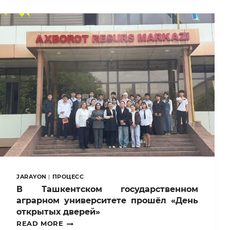
TALABALARI
POLSHANING
“GREEN
CROPS”
KOMPANIYASIDA
ISHLAB
CHIQARISH
AMALIYOTINI
BOSHLASHMOQDA
JARAYON
|
ПРОЦЕСС
В Ташкентском государственном
аграрном университете прошёл «День
открытых дверей»
В
READ MORE