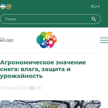
Toshkent davlat agrar universiteti
Агрономическое значение
снега: влага, защита и
урожайность
31 января 2026
248