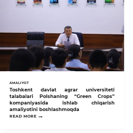
AMALIYOT
Toshkent davlat agrar universiteti
talabalari Polshaning “Green Crops”
kompaniyasida ishlab chiqarish
amaliyotini boshlashmoqda
TOSHKENT
READ MORE
DAVLAT
AGRAR
UNIVERSITETI