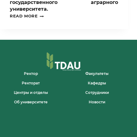
государственного аграрного
университета.
В
READ MORE
ДАННЫЙ
МОМЕНТ
ПРОХОДИТ
6-
Е
ЗАСЕДАНИЕ
СОВЕТА
ТАШКЕНТСКОГО
ГОСУДАРСТВЕННОГО
АГРАРНОГО
УНИВЕРСИТЕТА.
Ректор
Факультеты
Ректорат
Кафедры
Центры и отделы
Сотрудники
Об университете
Новости