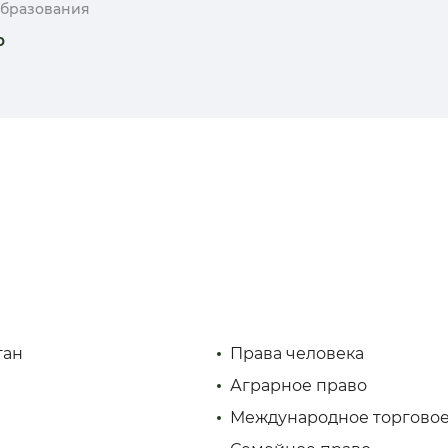
образования
р
тан
Права человека
Аграрное право
Международное торговое