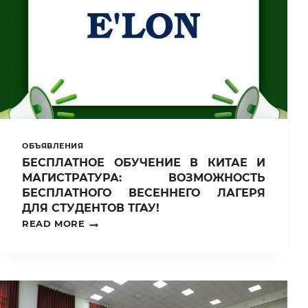
ЛЕТИЯ
УНИВЕРСИТЕТА
НА
ВИНОГРАДНЫХ
ПЛАНТАЦИЯХ
ПАРКЕТА
БЫЛ
ОРГАНИЗОВАН
ТВОРЧЕСКИЙ
ПЛЕНЭР
ОБЪЯВЛЕНИЯ
БЕСПЛАТНОЕ ОБУЧЕНИЕ В КИТАЕ И
МАГИСТРАТУРА: ВОЗМОЖНОСТЬ
БЕСПЛАТНОГО ВЕСЕННЕГО ЛАГЕРЯ
ДЛЯ СТУДЕНТОВ ТГАУ!
БЕСПЛАТНОЕ
READ MORE
ОБУЧЕНИЕ
В
КИТАЕ
И
МАГИСТРАТУРА:
ВОЗМОЖНОСТЬ
БЕСПЛАТНОГО