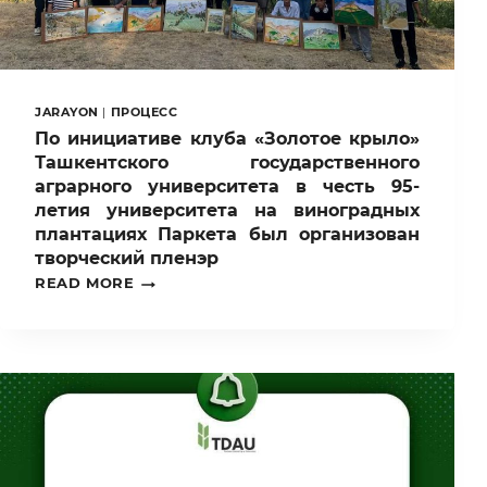
JARAYON
|
ПРОЦЕСС
По инициативе клуба «Золотое крыло»
Ташкентского государственного
аграрного университета в честь 95-
летия университета на виноградных
плантациях Паркета был организован
творческий пленэр
ПО
READ MORE
ИНИЦИАТИВЕ
КЛУБА
«ЗОЛОТОЕ
КРЫЛО»
ТАШКЕНТСКОГО
ГОСУДАРСТВЕННОГО
АГРАРНОГО
УНИВЕРСИТЕТА
В
ЧЕСТЬ
95-