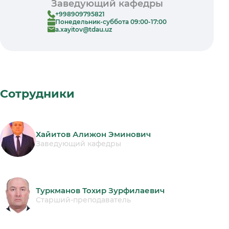
Заведующий кафедры
+998909795821
Понедельник-суббота 09:00-17:00
a.xayitov@tdau.uz
Сотрудники
Хайитов Алижон Эминович
Заведующий кафедры
Туркманов Тохир Зурфилаевич
Старший-преподаватель