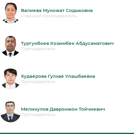
Валиева Муножат Содыковна
Старший-преподаватель
Тургунбоев Козимбек Абдусаматович
Преподаватель
Худаёрова Гулхаё Улашбаевна
Преподаватель
Меликулов Давронжон Тойчиевич
Преподаватель