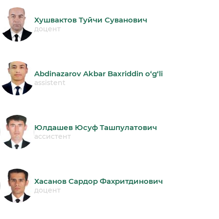
Хушвактов Туйчи Суванович
доцент
Abdinazarov Akbar Baxriddin o‘g‘li
assistent
Юлдашев Юсуф Ташпулатович
ассистент
Хасанов Сардор Фахритдинович
доцент