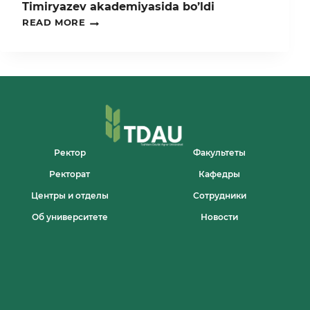
Timiryazev akademiyasida bo’ldi
TDAU
READ MORE
DELEGATSIYASI
ROSSIYANING
NUFUZLI
TIMIRYAZEV
AKADEMIYASIDA
BO’LDI
Ректор
Факультеты
Ректорат
Кафедры
Центры и отделы
Сотрудники
Об университете
Новости