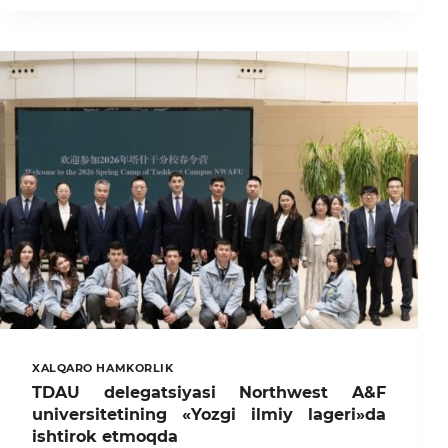
И
ИССЛЕДОВАТЕЛИ!
XALQARO HAMKORLIK
TDAU delegatsiyasi Northwest A&F
universitetining «Yozgi ilmiy lageri»da
ishtirok etmoqda