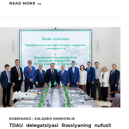
TDAU
READ MORE
DELEGATSIYASI
NORTHWEST
A&F
UNIVERSITETINING
«YOZGI
ILMIY
LAGERI»DA
ISHTIROK
ETMOQDA
RUBRIKASIZ
|
XALQARO HAMKORLIK
TDAU delegatsiyasi Rossiyaning nufuzli