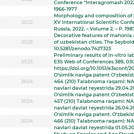
Conference “Interagromash 2022”.
1966-1977
Morphology and composition of l
2022
XV International Scientific Con
Russia, 2022. – Volume 2. – P. 198
Decorative features of mahonia a
2023
of uzbekistan cities. The Seybol
10.5281/zenodo.7427323
Preliminary results of in-vitro l
2023
E3S Web of Conferences 389, 03
https://doi.org/10.1051/e3sconf
O‘simlik naviga patent O'zbekis
2024
464 (210) Talabnoma raqami: NA
navlari davlat reyestrida 29.04.2
O‘simlik naviga patent O'zbekis
2024
457 (210) Talabnoma raqami: NA
navlari davlat reyestrida 26.04.2
O‘simlik naviga patent. O'zbekis
2024
466 (210) Talabnoma raqami: NA
navlari davlat reyestrida 01.05.20