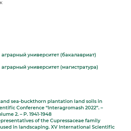
к
 аграрный университет (бакалавриат)
 аграрный университет (магистратура)
and sea-buckthorn plantation land soils in
ientific Conference “Interagromash 2022”. –
lume 2. – P. 1941-1948
epresentatives of the Cupressaceae family
 used in landscaping. XV International Scientific