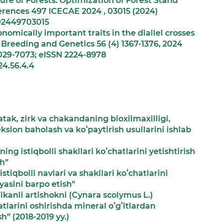
re of Forests: Optimization of Forest Stand
rences 497 ICECAE 2024 , 03015 (2024)
202449703015
nomically important traits in the diallel crosses
reeding and Genetics 56 (4) 1367-1376, 2024
1029-7073; eISSN 2224-8978
24.56.4.4
tak, zirk va chakandaning bioxilmaxilligi,
leksion baholash va koʻpaytirish usullarini ishlab
ng istiqbolli shakllari koʻchatlarini yetishtirish
sh”
tiqbolli navlari va shakllari koʻchatlarini
yasini barpo etish"
kanli artishokni (Cynara scolymus L.)
atlarini oshirishda mineral oʻgʻitlardan
h” (2018-2019 yy.)