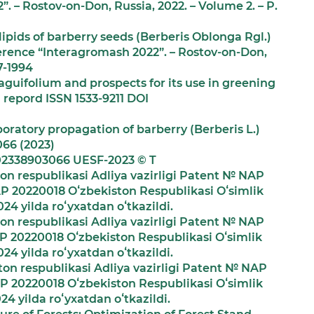
 – Rostov-on-Don, Russia, 2022. – Volume 2. – P.
ipids of barberry seeds (Berberis Oblonga Rgl.)
ference “Interagromash 2022”. – Rostov-on-Don,
7-1994
guifolium and prospects for its use in greening
d repord ISSN 1533-9211 DOI
aboratory propagation of barberry (Berberis L.)
066 (2023)
/202338903066 UESF-2023 © T
ton respublikasi Adliya vazirligi Patent № NAP
P 20220018 Oʻzbekiston Respublikasi Oʻsimlik
024 yilda roʻyxatdan oʻtkazildi.
ton respublikasi Adliya vazirligi Patent № NAP
P 20220018 Oʻzbekiston Respublikasi Oʻsimlik
024 yilda roʻyxatdan oʻtkazildi.
ton respublikasi Adliya vazirligi Patent № NAP
P 20220018 Oʻzbekiston Respublikasi Oʻsimlik
24 yilda roʻyxatdan oʻtkazildi.