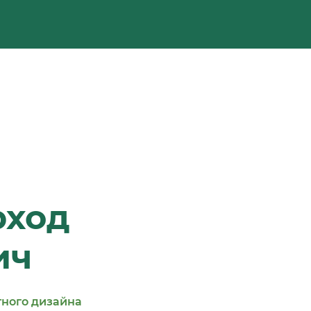
рход
ич
тного дизайна