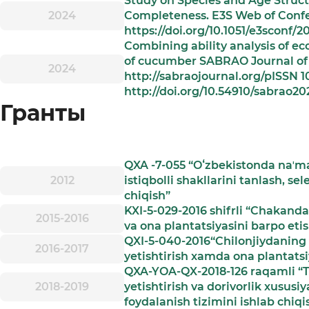
Study on Species and Age Structu
2024
Completeness. E3S Web of Confe
https://doi.org/10.1051/e3sconf/
Combining ability analysis of eco
of cucumber SABRAO Journal of B
2024
http://sabraojournal.org/pISSN 
http://doi.org/10.54910/sabrao20
Гранты
QXA -7-055 “Oʻzbekistonda naʼma
2012
istiqbolli shakllarini tanlash, se
chiqish”
KXI-5-029-2016 shifrli “Chakandani
2015-2016
va ona plantatsiyasini barpo eti
QXI-5-040-2016“Chilonjiydaning is
2016-2017
yetishtirish xamda ona plantatsi
QXA-YOA-QX-2018-126 raqamli “Ti
2018-2019
yetishtirish va dorivorlik xususiy
foydalanish tizimini ishlab chiqis