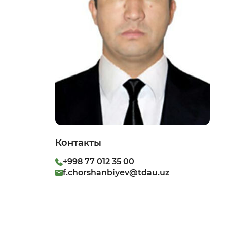
Контакты
+998 77 012 35 00
f.chorshanbiyev@tdau.uz