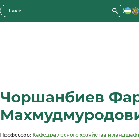
Чоршанбиев Фа
Махмудмуродов
Профессор:
Кафедра лесного хозяйства и ландшаф