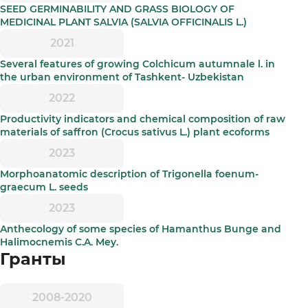
SEED GERMINABILITY AND GRASS BIOLOGY OF
MEDICINAL PLANT SALVIA (SALVIA OFFICINALIS L.)
2021
Several features of growing Colchicum autumnale l. in
the urban environment of Tashkent- Uzbekistan
2022
Productivity indicators and chemical composition of raw
materials of saffron (Crocus sativus L.) plant ecoforms
2023
Morphoanatomic description of Trigonella foenum-
graecum L. seeds
2023
Anthecology of some species of Hamanthus Bunge and
Halimocnemis C.A. Mey.
Гранты
2008-2020