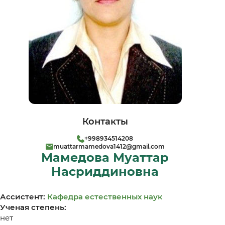
Контакты
+998934514208
muattarmamedova1412@gmail.com
Мамедова Муаттар
Насриддиновна
Ассистент:
Кафедра естественных наук
Ученая степень:
нет