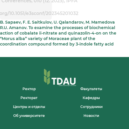
Conferences, 010 (12. 2023), IPFA
.org/10.1051/e3sconf/202345201032
B. Sapaev, F. E. Saitkulov, U. Qalandarov, M. Mamedova
R.U. Amanov. To examine the processes of biochemical
action of cobalate ii-nitrate and quinazolin-4-on on the
“Morus alba” variety of Moraceae plant of the
coordination compound formed by 3-indole fatty acid
Ректор
Факультеты
Ректорат
Кафедры
Центры и отделы
Сотрудники
Об университете
Новости