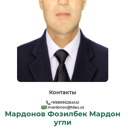
Контакты
+998990264141
f.mardonov@tdau.uz
Мардонов Фозилбек Мардон
угли