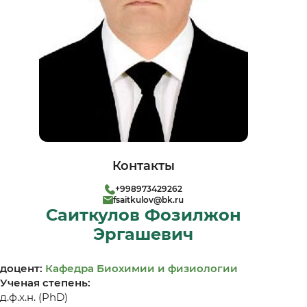
Контакты
+998973429262
fsaitkulov@bk.ru
Саиткулов Фозилжон
Эргашевич
доцент:
Кафедра Биохимии и физиологии
Ученая степень:
д.ф.х.н. (PhD)