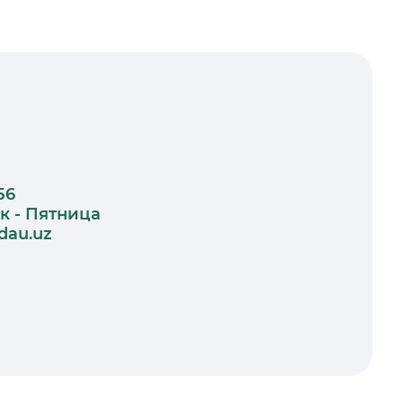
56
к - Пятница
dau.uz