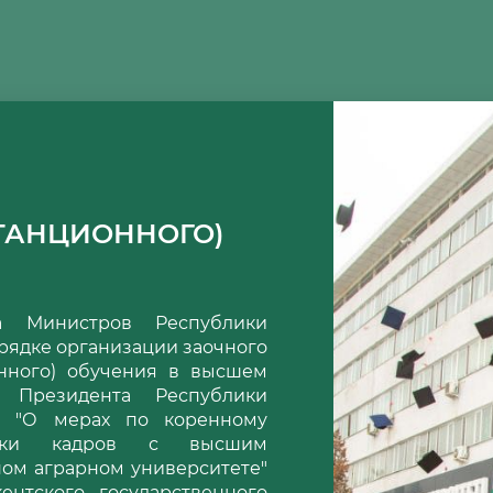
СТАНЦИОННОГО)
а Министров Республики
порядке организации заочного
енного) обучения в высшем
 Президента Республики
а "О мерах по коренному
товки кадров с высшим
ном аграрном университете"
ентского государственного