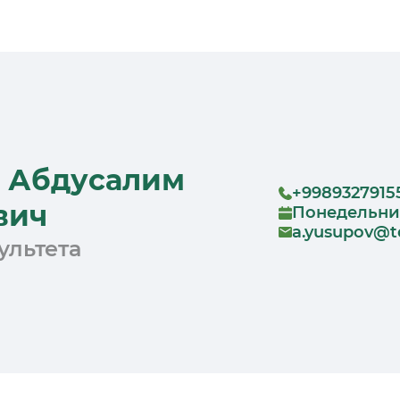
 Абдусалим
+9989327915
вич
Понедельни
a.yusupov@t
ультета