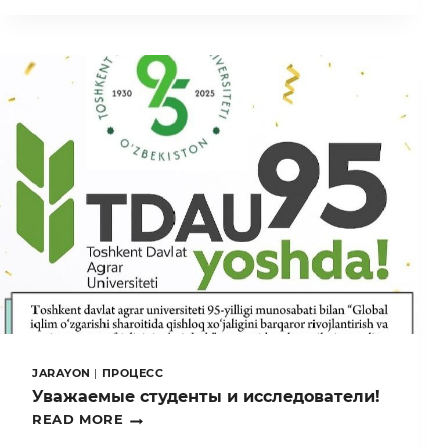
ГОСУДАРСТВЕННОМ
АГРАРНОМ
УНИВЕРСИТЕТЕ
СТАРТОВАЛА
ЦЕРЕМОНИЯ
ВРУЧЕНИЯ
ДИПЛОМОВ
JARAYON
|
ПРОЦЕСС
Уважаемые студенты и исследователи!
УВАЖАЕМЫЕ
READ MORE
СТУДЕНТЫ