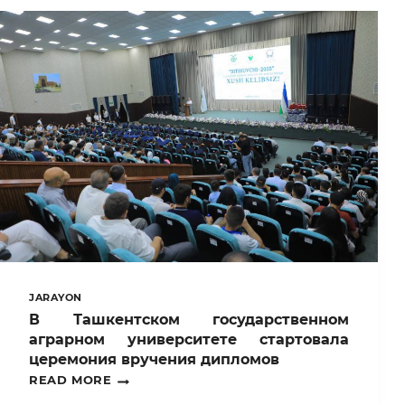
СТАРТОВАЛ
ПРИЕМ
НА
СОВМЕСТНЫЕ
ОБРАЗОВАТЕЛЬНЫЕ
ПРОГРАММЫ
ТГАУ!
JARAYON
В Ташкентском государственном
аграрном университете стартовала
церемония вручения дипломов
В
READ MORE
ТАШКЕНТСКОМ