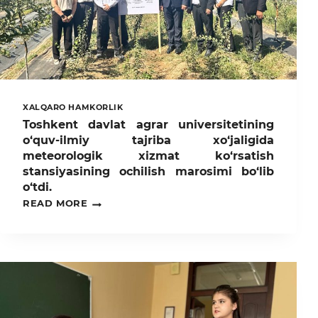
XALQARO HAMKORLIK
Toshkent davlat agrar universitetining
o‘quv-ilmiy tajriba xo‘jaligida
meteorologik xizmat ko‘rsatish
stansiyasining ochilish marosimi bo‘lib
o‘tdi.
TOSHKENT
READ MORE
DAVLAT
AGRAR
UNIVERSITETINING
O‘QUV-
ILMIY
TAJRIBA
XO‘JALIGIDA
METEOROLOGIK
XIZMAT