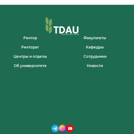
NAFARDAN
ORTIQ
TALABA
TAJRIBA
MAYDONIDA
ILMIY
KUZATUV
Ректор
Факультеты
O‘TKAZDI
Ректорат
Кафедры
Центры и отделы
Сотрудники
Об университете
Новости