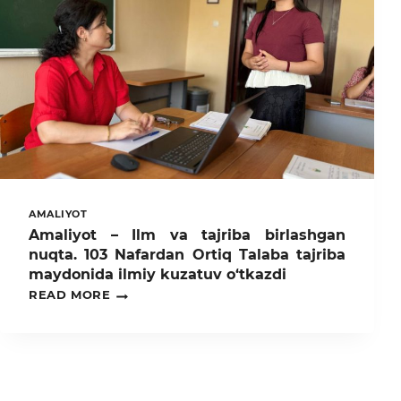
KO‘RSATISH
STANSIYASINING
OCHILISH
MAROSIMI
BO‘LIB
O‘TDI.
AMALIYOT
Amaliyot – Ilm va tajriba birlashgan
nuqta. 103 Nafardan Ortiq Talaba tajriba
maydonida ilmiy kuzatuv o‘tkazdi
AMALIYOT
READ MORE
–
ILM
VA
TAJRIBA
BIRLASHGAN
NUQTA.
103