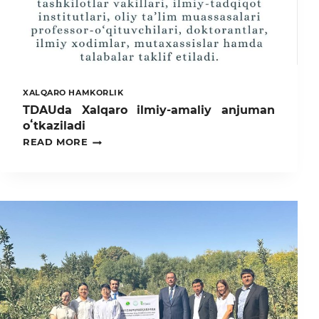
XALQARO HAMKORLIK
TDAUda Xalqaro ilmiy-amaliy anjuman
oʻtkaziladi
TDAUDA
READ MORE
XALQARO
ILMIY-
AMALIY
ANJUMAN
OʻTKAZILADI