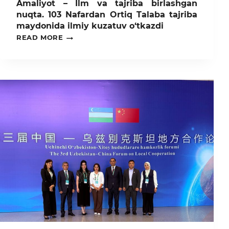
Amaliyot – Ilm va tajriba birlashgan
nuqta. 103 Nafardan Ortiq Talaba tajriba
maydonida ilmiy kuzatuv o‘tkazdi
AMALIYOT
READ MORE
–
ILM
VA
TAJRIBA
BIRLASHGAN
NUQTA.
103
NAFARDAN
ORTIQ
TALABA
TAJRIBA
MAYDONIDA
ILMIY
KUZATUV
O‘TKAZDI