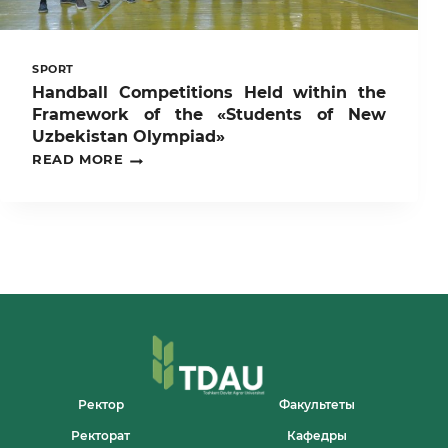
SPORT
Handball Competitions Held within the
Framework of the «Students of New
Uzbekistan Olympiad»
HANDBALL
READ MORE
COMPETITIONS
HELD
WITHIN
THE
FRAMEWORK
OF
THE
«STUDENTS
OF
NEW
UZBEKISTAN
OLYMPIAD»
Ректор
Факультеты
Ректорат
Кафедры