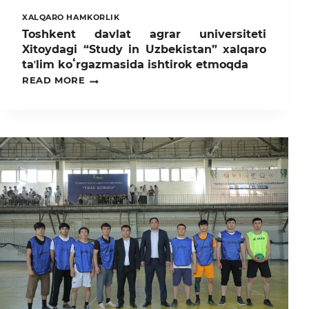
XALQARO HAMKORLIK
Toshkent davlat agrar universiteti
Xitoydagi “Study in Uzbekistan” xalqaro
taʼlim koʻrgazmasida ishtirok etmoqda
TOSHKENT
READ MORE
DAVLAT
AGRAR
UNIVERSITETI
XITOYDAGI
“STUDY
IN
UZBEKISTAN”
XALQARO
TAʼLIM
KOʻRGAZMASIDA
ISHTIROK
ETMOQDA