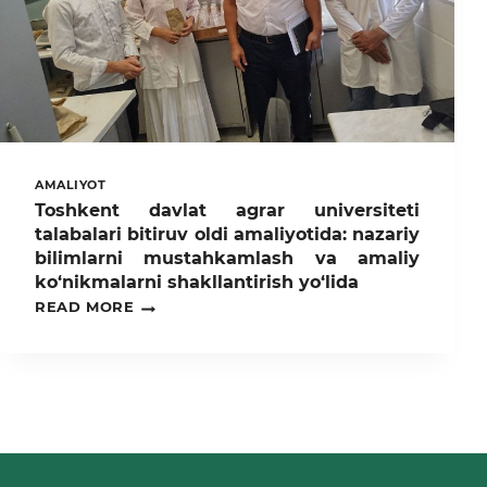
AMALIYOT
Toshkent davlat agrar universiteti
talabalari bitiruv oldi amaliyotida: nazariy
bilimlarni mustahkamlash va amaliy
ko‘nikmalarni shakllantirish yo‘lida
TOSHKENT
READ MORE
DAVLAT
AGRAR
UNIVERSITETI
TALABALARI
BITIRUV
OLDI
AMALIYOTIDA:
NAZARIY
BILIMLARNI