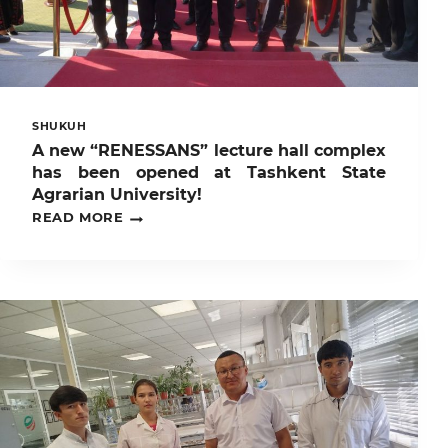
SHUKUH
A new “RENESSANS” lecture hall complex
has been opened at Tashkent State
Agrarian University!
A
READ MORE
NEW
“RENESSANS”
LECTURE
HALL
COMPLEX
HAS
BEEN
OPENED
AT
TASHKENT
STATE
AGRARIAN
UNIVERSITY!