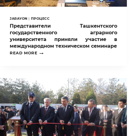
JARAYON
|
ПРОЦЕСС
Представители Ташкентского
государственного аграрного
университета приняли участие в
международном техническом семинаре
ПРЕДСТАВИТЕЛИ
READ MORE
ТАШКЕНТСКОГО
ГОСУДАРСТВЕННОГО
АГРАРНОГО
УНИВЕРСИТЕТА
ПРИНЯЛИ
УЧАСТИЕ
В
МЕЖДУНАРОДНОМ
ТЕХНИЧЕСКОМ
СЕМИНАРЕ