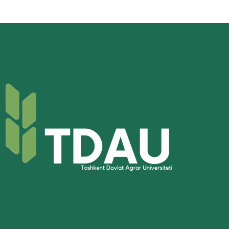
FAKULTETI
TALABALARI
BILAN
AMALIY
SAYYOR
DARS
O‘TKAZILDI