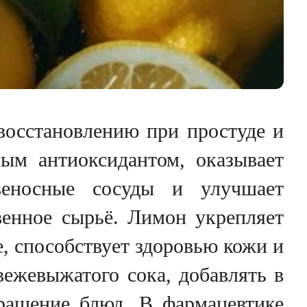
 восстановлению при простуде и
ым антиоксидантом, оказывает
овеносные сосуды и улучшает
твенное сырьё. Лимон укрепляет
, способствует здоровью кожи и
вежевыжатого сока, добавлять в
крашение блюд. В фармацевтике