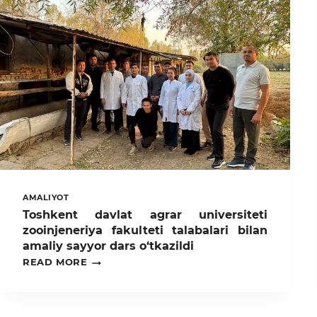
AMALIYOT
Toshkent davlat agrar universiteti
zooinjeneriya fakulteti talabalari bilan
amaliy sayyor dars o‘tkazildi
TOSHKENT
READ MORE
DAVLAT
AGRAR
UNIVERSITETI
ZOOINJENERIYA