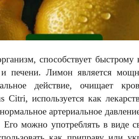
 организм, способствует быстрому
 и печени. Лимон является мощн
иальное действие, очищает кр
s Citri, используется как лекарс
нормальное артериальное давление
 Его можно употреблять в виде с
спользовать как приправу или у