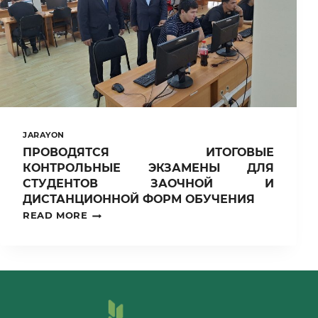
JARAYON
ПРОВОДЯТСЯ ИТОГОВЫЕ
КОНТРОЛЬНЫЕ ЭКЗАМЕНЫ ДЛЯ
СТУДЕНТОВ ЗАОЧНОЙ И
ДИСТАНЦИОННОЙ ФОРМ ОБУЧЕНИЯ
ПРОВОДЯТСЯ
READ MORE
ИТОГОВЫЕ
КОНТРОЛЬНЫЕ
ЭКЗАМЕНЫ
ДЛЯ
СТУДЕНТОВ
ЗАОЧНОЙ
И
ДИСТАНЦИОННОЙ