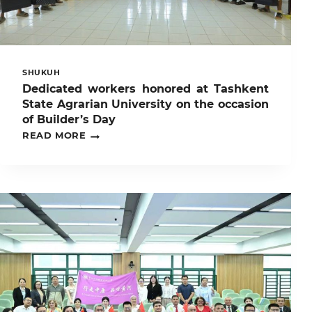
SHUKUH
Dedicated workers honored at Tashkent
State Agrarian University on the occasion
of Builder’s Day
DEDICATED
READ MORE
WORKERS
HONORED
AT
TASHKENT
STATE
AGRARIAN
UNIVERSITY
ON
THE
OCCASION
OF
BUILDER’S
DAY