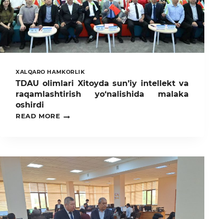
XALQARO HAMKORLIK
TDAU olimlari Xitoyda sun’iy intellekt va
raqamlashtirish yo‘nalishida malaka
oshirdi
TDAU
READ MORE
OLIMLARI
XITOYDA
SUN’IY
INTELLEKT
VA
RAQAMLASHTIRISH
YO‘NALISHIDA
MALAKA
OSHIRDI