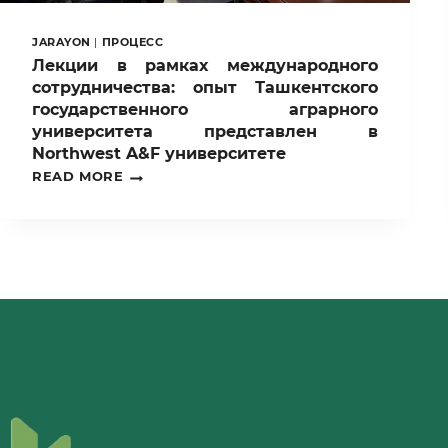
JARAYON
|
ПРОЦЕСС
Лекции в рамках международного
сотрудничества: опыт Ташкентского
государственного аграрного
университета представлен в
Northwest A&F университете
ЛЕКЦИИ
READ MORE
В
РАМКАХ
МЕЖДУНАРОДНОГО
СОТРУДНИЧЕСТВА:
ОПЫТ
ТАШКЕНТСКОГО
ГОСУДАРСТВЕННОГО
АГРАРНОГО
УНИВЕРСИТЕТА
ПРЕДСТАВЛЕН
В
NORTHWEST
A&F
УНИВЕРСИТЕТЕ