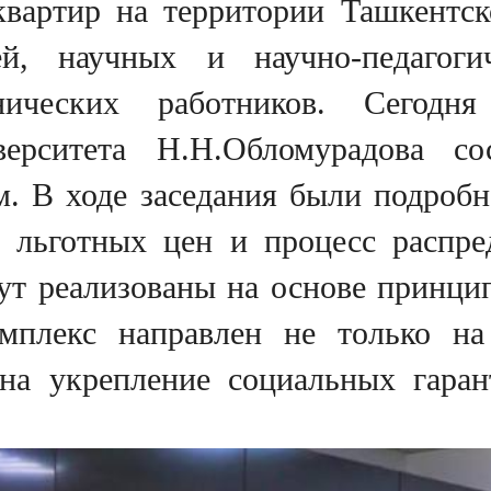
вартир на территории Ташкентско
ей, научных и научно-педагоги
хнических работников. Сегод
верситета Н.Н.Обломурадова со
 В ходе заседания были подробн
 льготных цен и процесс распре
дут реализованы на основе принци
мплекс направлен не только н
 на укрепление социальных гара