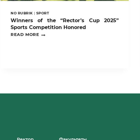
NO RUBRIK
|
SPORT
Winners of the “Rector’s Cup 2025”
Sports Competition Honored
WINNERS
READ MORE
OF
THE
“RECTOR’S
CUP
2025”
SPORTS
COMPETITION
HONORED
Ректор
Факультеты