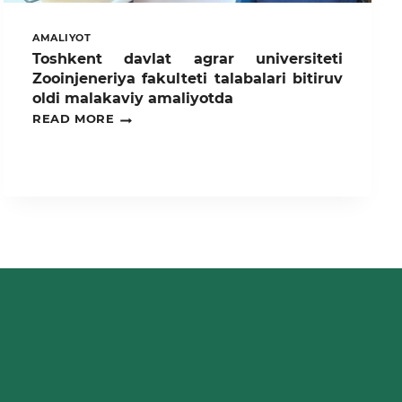
AMALIYOT
Toshkent davlat agrar universiteti
Zooinjeneriya fakulteti talabalari bitiruv
oldi malakaviy amaliyotda
TOSHKENT
READ MORE
DAVLAT
AGRAR
UNIVERSITETI
ZOOINJENERIYA
FAKULTETI
TALABALARI
BITIRUV
OLDI
MALAKAVIY
AMALIYOTDA