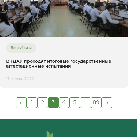
Без рубрики
В ТДАУ проходят итоговые государственные
аттестационные испытания
11 июня 2026
←
1
2
3
4
5
…
89
→