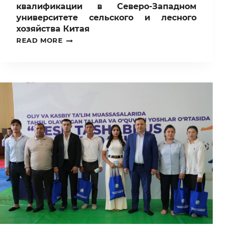
квалификации в Северо-Западном
университете сельского и лесного
хозяйства Китая
СОСТОЯЛАСЬ
READ MORE
БЕСЕДА
С
ПРЕПОДАВАТЕЛЯМИ,
ВЕРНУВШИМИСЯ
С
ПОВЫШЕНИЯ
КВАЛИФИКАЦИИ
В
СЕВЕРО-
ЗАПАДНОМ
УНИВЕРСИТЕТЕ
СЕЛЬСКОГО
И
ЛЕСНОГО
ХОЗЯЙСТВА
КИТАЯ