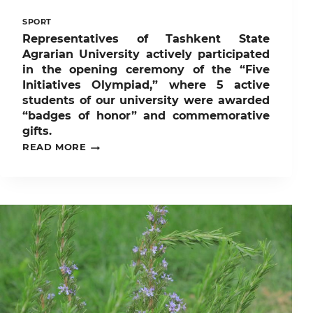
SPORT
Representatives of Tashkent State
Agrarian University actively participated
in the opening ceremony of the “Five
Initiatives Olympiad,” where 5 active
students of our university were awarded
“badges of honor” and commemorative
gifts.
REPRESENTATIVES
READ MORE
OF
TASHKENT
STATE
AGRARIAN
UNIVERSITY
ACTIVELY
PARTICIPATED
IN
THE
OPENING
CEREMONY
OF
THE
“FIVE