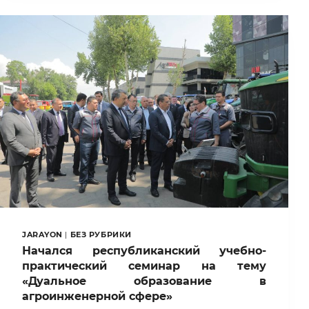
УНИВЕРСИТЕТА
В
САМЫХ
ОТДАЛЁННЫХ
РАЙОНАХ
ТАШКЕНТСКОЙ
ОБЛАСТИ!
JARAYON
|
БЕЗ РУБРИКИ
Начался республиканский учебно-
практический семинар на тему
«Дуальное образование в
агроинженерной сфере»