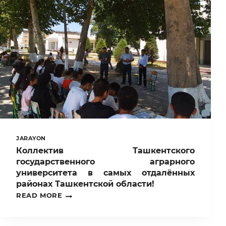
ГОСУДАРСТВЕННЫЕ
СТИПЕНДИИ
ПРЕЗИДЕНТА
РЕСПУБЛИКИ
УЗБЕКИСТАН
И
ИМЕННЫЕ
ГОСУДАРСТВЕННЫЕ
СТИПЕНДИИ!
JARAYON
Коллектив Ташкентского
государственного аграрного
университета в самых отдалённых
районах Ташкентской области!
КОЛЛЕКТИВ
READ MORE
ТАШКЕНТСКОГО
ГОСУДАРСТВЕННОГО
АГРАРНОГО