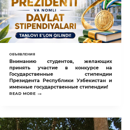
ОБЪЯВЛЕНИЯ
Вниманию студентов, желающих
принять участие в конкурсе на
Государственные стипендии
Президента Республики Узбекистан и
именные государственные стипендии!
ВНИМАНИЮ
READ MORE
СТУДЕНТОВ,
ЖЕЛАЮЩИХ
ПРИНЯТЬ
УЧАСТИЕ
В
КОНКУРСЕ
НА