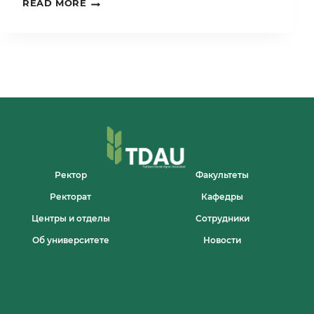
НАЧАЛСЯ
READ MORE
РЕСПУБЛИКАНСКИЙ
УЧЕБНО-
ПРАКТИЧЕСКИЙ
СЕМИНАР
НА
ТЕМУ
«ДУАЛЬНОЕ
ОБРАЗОВАНИЕ
В
АГРОИНЖЕНЕРНОЙ
СФЕРЕ»
Ректор
Факультеты
Ректорат
Кафедры
Центры и отделы
Сотрудники
Об университете
Новости