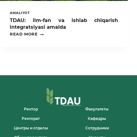
AMALIYOT
TDAU: ilm-fan va ishlab chiqarish
integratsiyasi amalda
TDAU:
READ MORE
ILM-
FAN
VA
ISHLAB
CHIQARISH
INTEGRATSIYASI
AMALDA
Ректор
Факультеты
Ректорат
Кафедры
Центры и отделы
Сотрудники