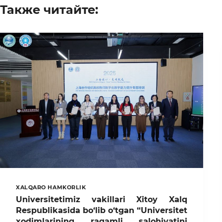
Также читайте:
XALQARO HAMKORLIK
Universitetimiz vakillari Xitoy Xalq
Respublikasida bo‘lib o‘tgan “Universitet
xodimlarining raqamli salohiyatini