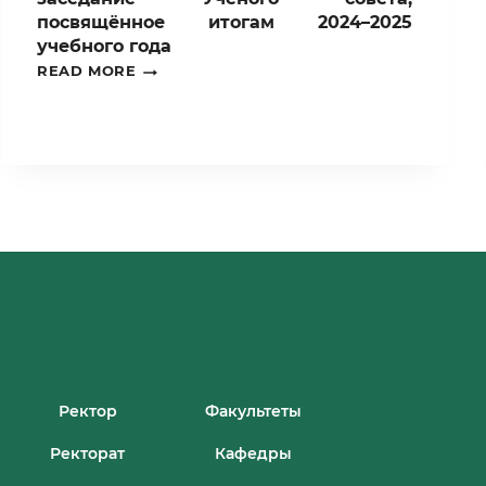
посвящённое итогам 2024–2025
учебного года
В
READ MORE
ТАШКЕНТСКОМ
ГОСУДАРСТВЕННОМ
АГРАРНОМ
УНИВЕРСИТЕТЕ
СОСТОЯЛОСЬ
ЗАСЕДАНИЕ
УЧЁНОГО
СОВЕТА,
ПОСВЯЩЁННОЕ
ИТОГАМ
2024–
2025
УЧЕБНОГО
ГОДА
Ректор
Факультеты
Ректорат
Кафедры