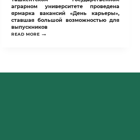
аграрном университете проведена
ярмарка вакансий «День карьеры»,
ставшая большой возможностью для
выпускников
ЗАНЯТОСТЬ
READ MORE
МОЛОДЕЖИ
–
ПРИОРИТЕТНОЕ
НАПРАВЛЕНИЕ
АГРАРНОГО
ОБРАЗОВАНИЯ:В
ТАШКЕНТСКОМ
ГОСУДАРСТВЕННОМ
АГРАРНОМ
УНИВЕРСИТЕТЕ
ПРОВЕДЕНА
ЯРМАРКА
ВАКАНСИЙ
«ДЕНЬ
КАРЬЕРЫ»,
СТАВШАЯ
БОЛЬШОЙ
ВОЗМОЖНОСТЬЮ
ДЛЯ