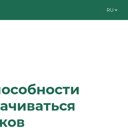
пособности
лачиваться
ков