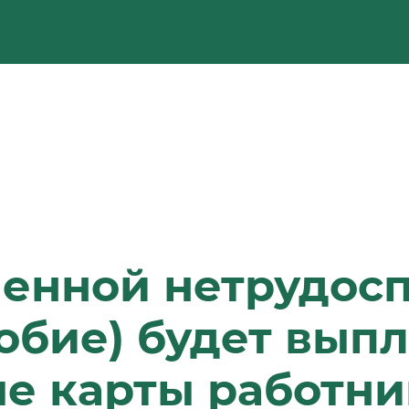
менной нетрудос
обие) будет вып
е карты работни