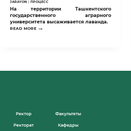
JARAYON
|
ПРОЦЕСС
На территории Ташкентского
государственного аграрного
университета высаживается лаванда.
НА
READ MORE
ТЕРРИТОРИИ
ТАШКЕНТСКОГО
ГОСУДАРСТВЕННОГО
АГРАРНОГО
УНИВЕРСИТЕТА
ВЫСАЖИВАЕТСЯ
ЛАВАНДА.
Ректор
Факультеты
Ректорат
Кафедры