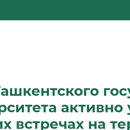
ашкентского гос
рситета активно 
х встречах на т