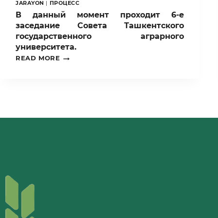
JARAYON
|
ПРОЦЕСС
В данный момент проходит 6-е
заседание Совета Ташкентского
государственного аграрного
университета.
В
READ MORE
ДАННЫЙ
МОМЕНТ
ПРОХОДИТ
6-
Е
ЗАСЕДАНИЕ
СОВЕТА
ТАШКЕНТСКОГО
ГОСУДАРСТВЕННОГО
АГРАРНОГО
УНИВЕРСИТЕТА.