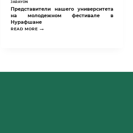
JARAYON
Представители нашего университета
на молодежном фестивале в
Нурафшане
ПРЕДСТАВИТЕЛИ
READ MORE
НАШЕГО
УНИВЕРСИТЕТА
НА
МОЛОДЕЖНОМ
ФЕСТИВАЛЕ
В
НУРАФШАНЕ