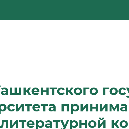
ашкентского гос
рситета принима
литературной к