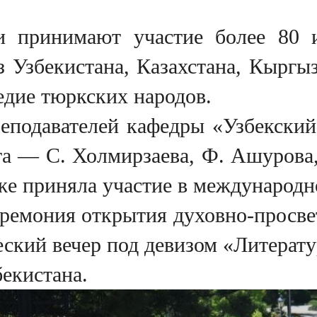
 принимают участие более 80 и
з Узбекистана, Казахстана, Кыргы
едие тюркских народов.
еподавателей кафедры «Узбекский
а — С. Холмирзаева, Ф. Ашурова,
же приняла участие в международн
ремония открытия духовно-просвет
еский вечер под девизом «Литерат
екистана.