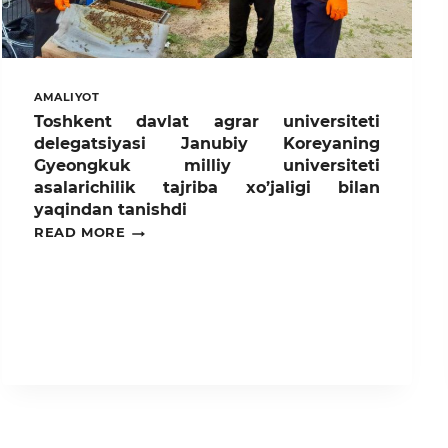
AMALIYOT
Toshkent davlat agrar universiteti
delegatsiyasi Janubiy Koreyaning
Gyeongkuk milliy universiteti
asalarichilik tajriba xo’jaligi bilan
yaqindan tanishdi
TOSHKENT
READ MORE
DAVLAT
AGRAR
UNIVERSITETI
DELEGATSIYASI
JANUBIY
KOREYANING
GYEONGKUK
MILLIY
UNIVERSITETI
ASALARICHILIK
TAJRIBA
XO’JALIGI