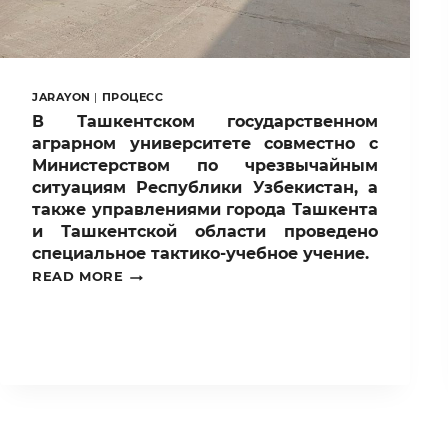
JARAYON
|
ПРОЦЕСС
В Ташкентском государственном
аграрном университете совместно с
Министерством по чрезвычайным
ситуациям Республики Узбекистан, а
также управлениями города Ташкента
и Ташкентской области проведено
специальное тактико-учебное учение.
В
READ MORE
ТАШКЕНТСКОМ
ГОСУДАРСТВЕННОМ
АГРАРНОМ
УНИВЕРСИТЕТЕ
СОВМЕСТНО
С
МИНИСТЕРСТВОМ
ПО
ЧРЕЗВЫЧАЙНЫМ
СИТУАЦИЯМ