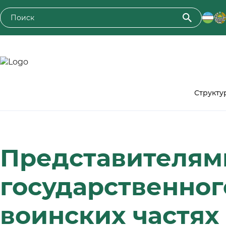
Toshkent davlat agrar universiteti
Структу
Представителям
государственног
воинских частях