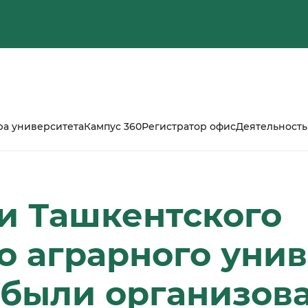
ра университета
Кампус 360
Регистратор офис
Деятельность
и Ташкентского
о аграрного унив
 были организов