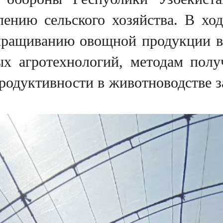
лению сельского хозяйства. В хо
ыращиванию овощной продукции в
х агротехнологий, методам полу
родуктивности в животноводстве з