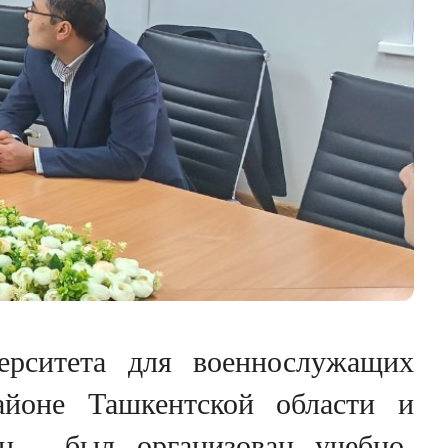
верситета для военнослужащих
йоне Ташкентской области и
ан… был организован учебно-