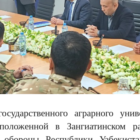
государственного аграрного уни
оложенной в Зангиатинском ра
у обороны Республики Узбекист