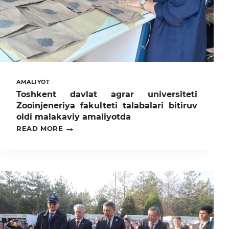
AMALIYOT
Toshkent davlat agrar universiteti
Zooinjeneriya fakulteti talabalari bitiruv
oldi malakaviy amaliyotda
TOSHKENT
READ MORE
DAVLAT
AGRAR
UNIVERSITETI
ZOOINJENERIYA
FAKULTETI
TALABALARI
BITIRUV
OLDI
MALAKAVIY
AMALIYOTDA