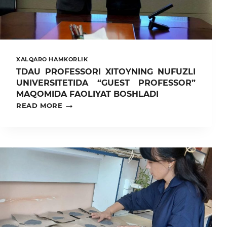
XALQARO HAMKORLIK
TDAU PROFESSORI XITOYNING NUFUZLI
UNIVERSITETIDA “GUEST PROFESSOR”
MAQOMIDA FAOLIYAT BOSHLADI
TDAU
READ MORE
PROFESSORI
XITOYNING
NUFUZLI
UNIVERSITETIDA
“GUEST
PROFESSOR”
MAQOMIDA
FAOLIYAT
BOSHLADI