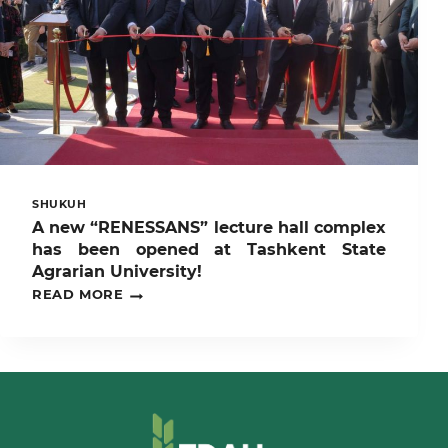
SHUKUH
A new “RENESSANS” lecture hall complex
has been opened at Tashkent State
Agrarian University!
A
READ MORE
NEW
“RENESSANS”
LECTURE
HALL
COMPLEX
HAS
BEEN
OPENED
AT