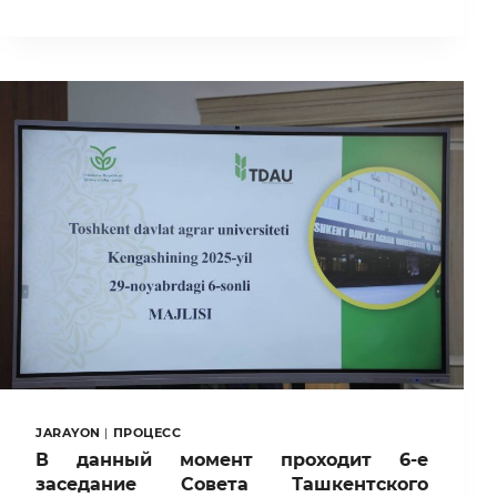
ILM-
FAN
VA
ISHLAB
CHIQARISH
INTEGRATSIYASI
AMALDA
JARAYON
|
ПРОЦЕСС
В данный момент проходит 6-е
заседание Совета Ташкентского