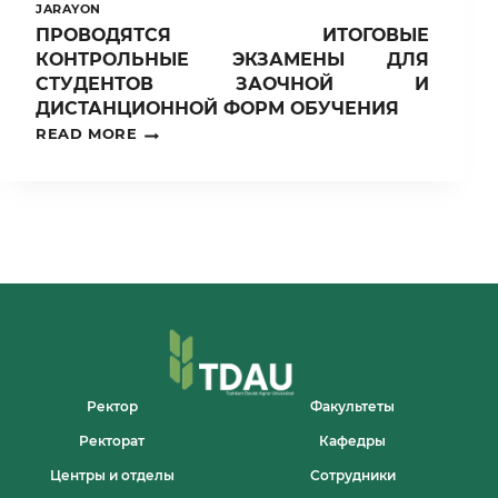
JARAYON
ПРОВОДЯТСЯ ИТОГОВЫЕ
КОНТРОЛЬНЫЕ ЭКЗАМЕНЫ ДЛЯ
СТУДЕНТОВ ЗАОЧНОЙ И
ДИСТАНЦИОННОЙ ФОРМ ОБУЧЕНИЯ
ПРОВОДЯТСЯ
READ MORE
ИТОГОВЫЕ
КОНТРОЛЬНЫЕ
ЭКЗАМЕНЫ
ДЛЯ
СТУДЕНТОВ
ЗАОЧНОЙ
И
ДИСТАНЦИОННОЙ
ФОРМ
ОБУЧЕНИЯ
Ректор
Факультеты
Ректорат
Кафедры
Центры и отделы
Сотрудники