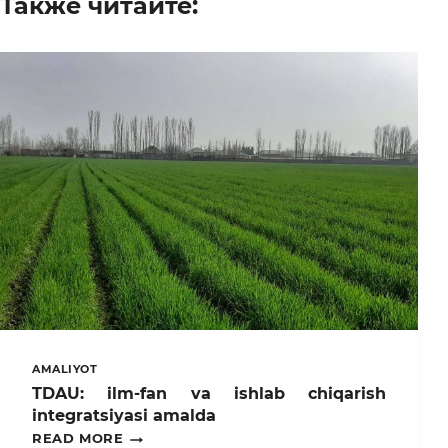
Также читайте:
AMALIYOT
TDAU: ilm-fan va ishlab chiqarish
integratsiyasi amalda
TDAU:
READ MORE