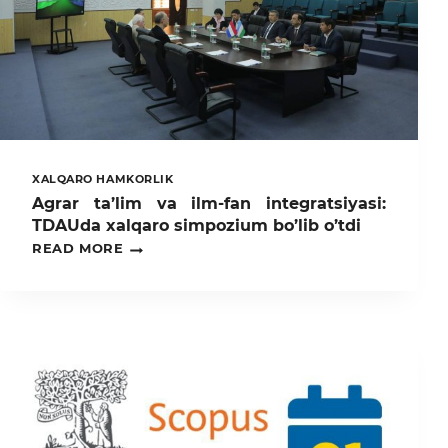
XALQARO HAMKORLIK
Agrar ta’lim va ilm-fan integratsiyasi:
TDAUda xalqaro simpozium bo’lib o’tdi
AGRAR
READ MORE
TA’LIM
VA
ILM-
FAN
INTEGRATSIYASI:
TDAUDA
XALQARO
SIMPOZIUM
BO’LIB
O’TDI