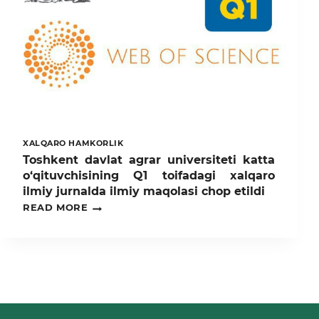
XALQARO HAMKORLIK
Toshkent davlat agrar universiteti katta
o‘qituvchisining Q1 toifadagi xalqaro
ilmiy jurnalda ilmiy maqolasi chop etildi
TOSHKENT
READ MORE
DAVLAT
AGRAR
UNIVERSITETI
KATTA
O‘QITUVCHISINING
Q1
TOIFADAGI
XALQARO
ILMIY