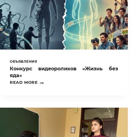
ОБЪЯВЛЕНИЯ
Конкурс видеороликов «Жизнь без
яда»
КОНКУРС
READ MORE
ВИДЕОРОЛИКОВ
«ЖИЗНЬ
БЕЗ
ЯДА»