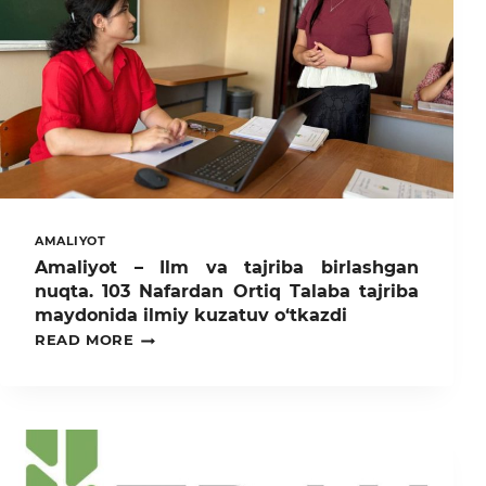
AMALIYOT
Amaliyot – Ilm va tajriba birlashgan
nuqta. 103 Nafardan Ortiq Talaba tajriba
maydonida ilmiy kuzatuv o‘tkazdi
AMALIYOT
READ MORE
–
ILM
VA
TAJRIBA
BIRLASHGAN
NUQTA.
103