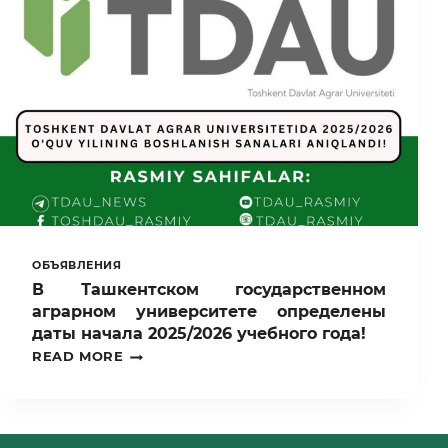
NAFARDAN
ORTIQ
TALABA
TAJRIBA
MAYDONIDA
ILMIY
KUZATUV
O‘TKAZDI
ОБЪЯВЛЕНИЯ
В Ташкентском государственном
аграрном университете определены
даты начала 2025/2026 учебного года!
В
READ MORE
ТАШКЕНТСКОМ
ГОСУДАРСТВЕННОМ
АГРАРНОМ
УНИВЕРСИТЕТЕ
ОПРЕДЕЛЕНЫ