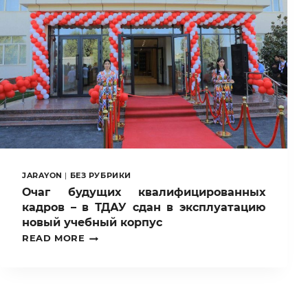
DEDICATED
TO
THE
HISTORY
OF
TASHKENT
STATE
AGRARIAN
UNIVERSITY
WAS
PRESENTED
JARAYON
|
БЕЗ РУБРИКИ
Очаг будущих квалифицированных
кадров – в ТДАУ сдан в эксплуатацию
новый учебный корпус
ОЧАГ
READ MORE
БУДУЩИХ
КВАЛИФИЦИРОВАННЫХ
КАДРОВ
–
В
ТДАУ