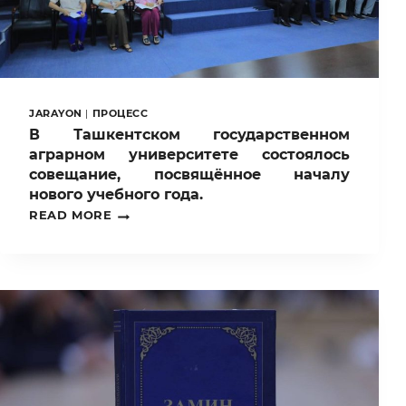
JARAYON
|
ПРОЦЕСС
В Ташкентском государственном
аграрном университете состоялось
совещание, посвящённое началу
нового учебного года.
В
READ MORE
ТАШКЕНТСКОМ
ГОСУДАРСТВЕННОМ
АГРАРНОМ
УНИВЕРСИТЕТЕ
СОСТОЯЛОСЬ
СОВЕЩАНИЕ,
ПОСВЯЩЁННОЕ
НАЧАЛУ
НОВОГО
УЧЕБНОГО
ГОДА.