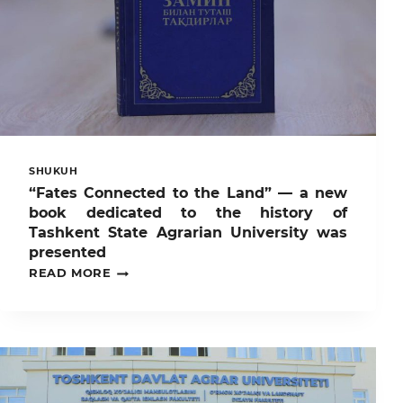
SHUKUH
“Fates Connected to the Land” — a new
book dedicated to the history of
Tashkent State Agrarian University was
presented
“FATES
READ MORE
CONNECTED
TO
THE
LAND”
—
A
NEW
BOOK