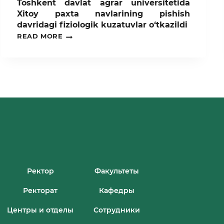
Toshkent davlat agrar universitetida
Xitoy paxta navlarining pishish
davridagi fiziologik kuzatuvlar o‘tkazildi
TOSHKENT
READ MORE
DAVLAT
AGRAR
UNIVERSITETIDA
XITOY
PAXTA
NAVLARINING
PISHISH
DAVRIDAGI
FIZIOLOGIK
KUZATUVLAR
O‘TKAZILDI
Ректор
Факультеты
Ректорат
Кафедры
Центры и отделы
Сотрудники