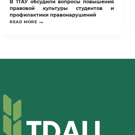
В ТГАУ обсудили вопросы повышения
правовой культуры студентов и
профилактики правонарушений
В
READ MORE
ТГАУ
ОБСУДИЛИ
ВОПРОСЫ
ПОВЫШЕНИЯ
ПРАВОВОЙ
КУЛЬТУРЫ
СТУДЕНТОВ
И
ПРОФИЛАКТИКИ
ПРАВОНАРУШЕНИЙ