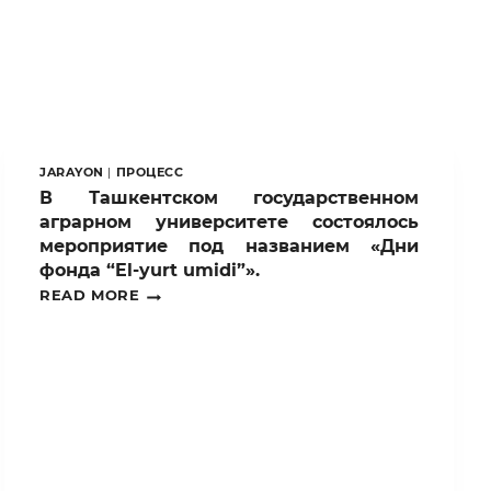
JARAYON
|
ПРОЦЕСС
В Ташкентском государственном
аграрном университете состоялось
мероприятие под названием «Дни
фонда “El-yurt umidi”».
В
READ MORE
ТАШКЕНТСКОМ
ГОСУДАРСТВЕННОМ
АГРАРНОМ
УНИВЕРСИТЕТЕ
СОСТОЯЛОСЬ
МЕРОПРИЯТИЕ
ПОД
НАЗВАНИЕМ
«ДНИ
ФОНДА