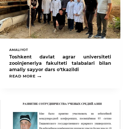
AMALIYOT
Toshkent davlat agrar universiteti
zooinjeneriya fakulteti talabalari bilan
amaliy sayyor dars o‘tkazildi
TOSHKENT
READ MORE
DAVLAT
AGRAR
UNIVERSITETI
ZOOINJENERIYA
FAKULTETI
TALABALARI
BILAN
AMALIY
SAYYOR
DARS