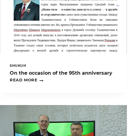
O‘TKAZILDI
SHUKUH
On the occasion of the 95th anniversary
ON
READ MORE
THE
OCCASION
OF
THE
95TH
ANNIVERSARY