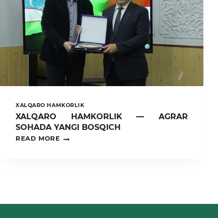
XALQARO HAMKORLIK
XALQARO HAMKORLIK — AGRAR
SOHADA YANGI BOSQICH
XALQARO
READ MORE
HAMKORLIK
—
AGRAR
SOHADA
YANGI
BOSQICH