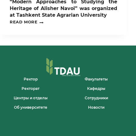
“Modern Approaches to Studying the
Heritage of Alisher Navoi” was organized
at Tashkent State Agrarian University
A
READ MORE
LITERARY
AND
ARTISTIC
EVENING
TITLED
“MODERN
APPROACHES
TO
STUDYING
THE
HERITAGE
Ректор
Факультеты
OF
Ректорат
Кафедры
ALISHER
NAVOI”
Центры и отделы
Сотрудники
WAS
ORGANIZED
Об университете
Новости
AT
TASHKENT
STATE
AGRARIAN
UNIVERSITY