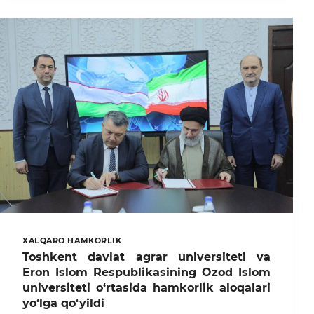
O‘TKAZILAYOTGAN
NUFUZLI
XALQARO
FORUMDA
ISHTIROK
ETMOQDA
XALQARO HAMKORLIK
Toshkent davlat agrar universiteti va
Eron Islom Respublikasining Ozod Islom
universiteti o‘rtasida hamkorlik aloqalari
yo‘lga qo‘yildi