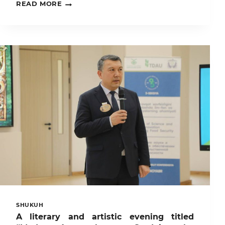
TOSHKENT
READ MORE
DAVLAT
AGRAR
UNIVERSITETI
VA
ERON
ISLOM
RESPUBLIKASINING
OZOD
ISLOM
UNIVERSITETI
O‘RTASIDA
HAMKORLIK
ALOQALARI
YO‘LGA
QO‘YILDI
SHUKUH
A literary and artistic evening titled