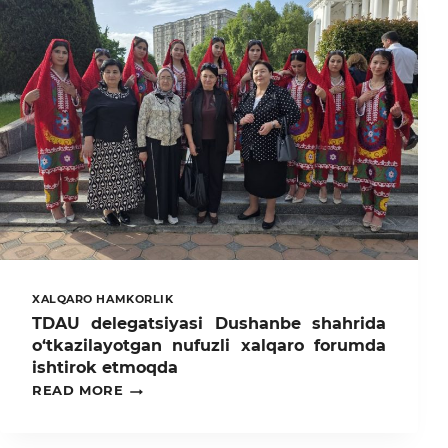
XALQARO HAMKORLIK
TDAU delegatsiyasi Dushanbe shahrida
o‘tkazilayotgan nufuzli xalqaro forumda
ishtirok etmoqda
TDAU
READ MORE
DELEGATSIYASI
DUSHANBE
SHAHRIDA