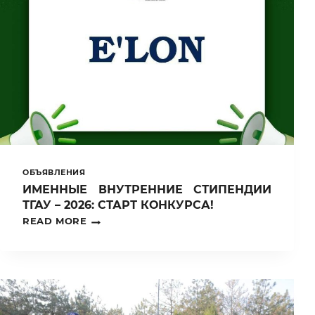
С
ЗЕМЛЁЙ”
ОБЪЯВЛЕНИЯ
ИМЕННЫЕ ВНУТРЕННИЕ СТИПЕНДИИ
ТГАУ – 2026: СТАРТ КОНКУРСА!
ИМЕННЫЕ
READ MORE
ВНУТРЕННИЕ
СТИПЕНДИИ
ТГАУ
–
2026:
СТАРТ
КОНКУРСА!