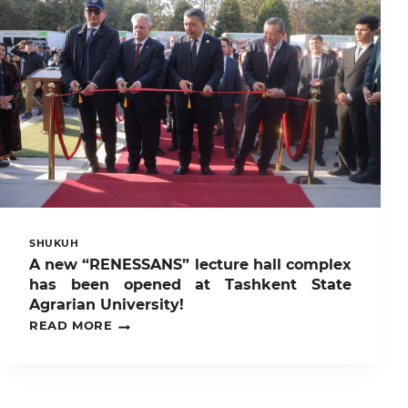
SHUKUH
A new “RENESSANS” lecture hall complex
has been opened at Tashkent State
Agrarian University!
A
READ MORE
NEW
“RENESSANS”
LECTURE
HALL
COMPLEX