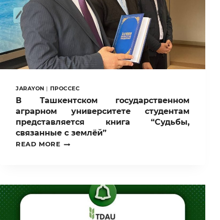
JARAYON
|
ПРОССЕС
В Ташкентском государственном
аграрном университете студентам
представляется книга “Судьбы,
связанные с землёй”
В
READ MORE
ТАШКЕНТСКОМ
ГОСУДАРСТВЕННОМ
АГРАРНОМ
УНИВЕРСИТЕТЕ
СТУДЕНТАМ
ПРЕДСТАВЛЯЕТСЯ
КНИГА
“СУДЬБЫ,
СВЯЗАННЫЕ