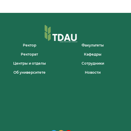
HAS
BEEN
OPENED
AT
TASHKENT
STATE
AGRARIAN
UNIVERSITY!
Ректор
Факультеты
Ректорат
Кафедры
Центры и отделы
Сотрудники
Об университете
Новости