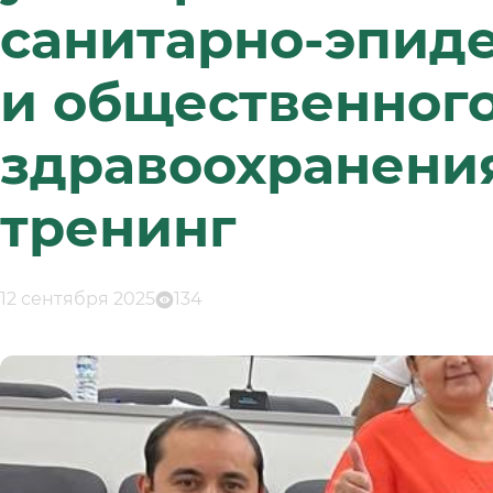
санитарно-эпид
и общественного
здравоохранения
тренинг
12 сентября 2025
134