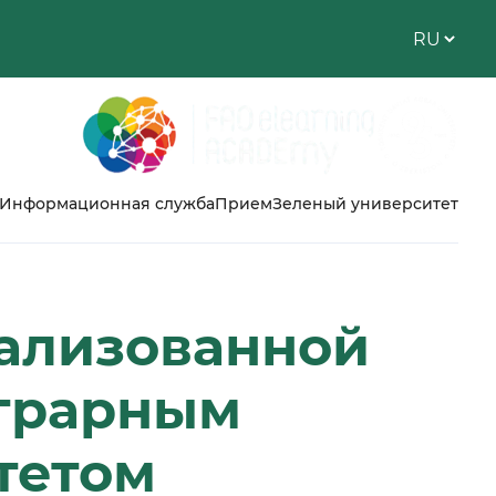
Информационная служба
Прием
Зеленый университет
еализованной
аграрным
тетом