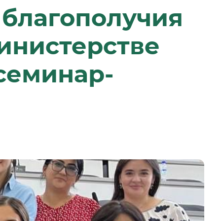
 благополучия
инистерстве
семинар-