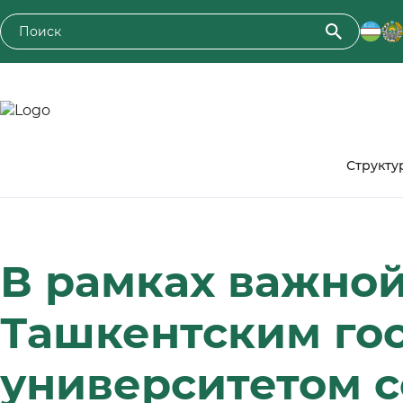
Toshkent davlat agrar universiteti
Структу
В рамках важно
Ташкентским го
университетом с