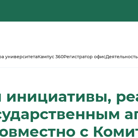
ра университета
Кампус 360
Регистратор офис
Деятельность
й инициативы, р
сударственным 
овместно с Коми