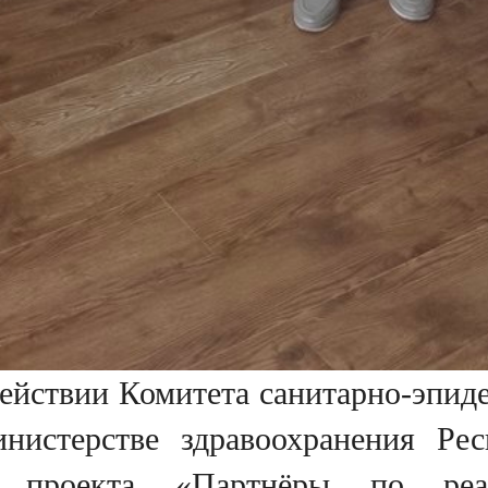
ействии Комитета санитарно-эпид
нистерстве здравоохранения Ре
 проекта «Партнёры по реал