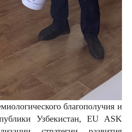
емиологического благополучия и
спублики Узбекистан, EU ASK
изации стратегии развития