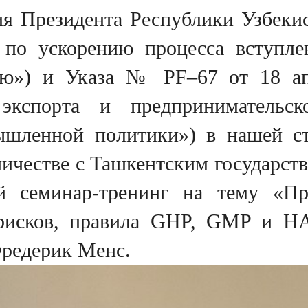
ия Президента Республики Узбек
 по ускорению процесса вступле
ию») и Указа № PF–67 от 18 ап
 экспорта и предпринимательс
шленной политики») в нашей стр
дничестве с Ташкентским государс
й семинар-тренинг на тему «П
 рисков, правила GHP, GMP и H
Фредерик Менс.