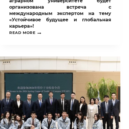
аграрном университете будет
организована встреча с
международным экспертом на тему
«Устойчивое будущее и глобальная
карьера»!
В
READ MORE
ТАШКЕНТСКОМ
ГОСУДАРСТВЕННОМ
АГРАРНОМ
УНИВЕРСИТЕТЕ
БУДЕТ
ОРГАНИЗОВАНА
ВСТРЕЧА
С
МЕЖДУНАРОДНЫМ
ЭКСПЕРТОМ
НА
ТЕМУ
«УСТОЙЧИВОЕ
БУДУЩЕЕ
И
ГЛОБАЛЬНАЯ
КАРЬЕРА»!