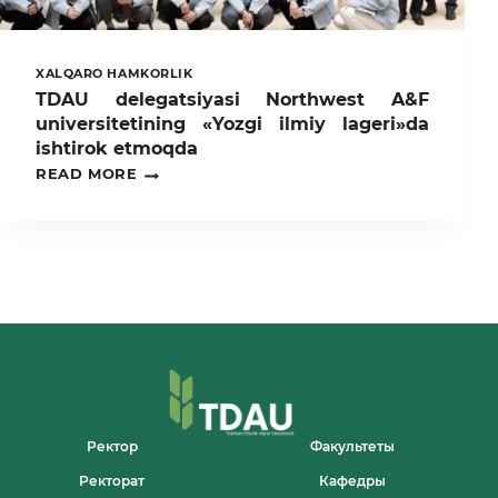
XALQARO HAMKORLIK
TDAU delegatsiyasi Northwest A&F
universitetining «Yozgi ilmiy lageri»da
ishtirok etmoqda
TDAU
READ MORE
DELEGATSIYASI
NORTHWEST
A&F
UNIVERSITETINING
«YOZGI
ILMIY
LAGERI»DA
ISHTIROK
ETMOQDA
Ректор
Факультеты
Ректорат
Кафедры