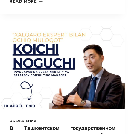
THE
READ MORE
STATE
EMBLEM
—
A
SYMBOL
OF
OUR
PRIDE
ОБЪЯВЛЕНИЯ
В Ташкентском государственном