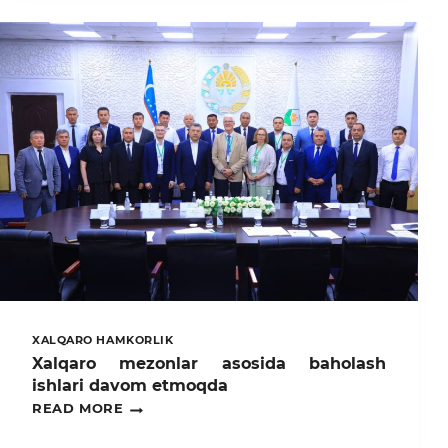
УНИВЕРСИТЕТА
ПРИНИМАЮТ
УЧАСТИЕ
В
МЕЖДУНАРОДНОЙ
ВЫСТАВКЕ-
ЯРМАРКЕ
«ПРАЗДНИК
МЁДА».
XALQARO HAMKORLIK
Xalqaro mezonlar asosida baholash
ishlari davom etmoqda
XALQARO
READ MORE
MEZONLAR
ASOSIDA