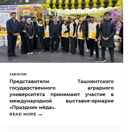
XITOY
TILINI
O’QITISH
XALQARO
AMALIY
MARKAZI
TASHKIL
ETILDI
JARAYON
Представители Ташкентского
государственного аграрного
университета принимают участие в
международной выставке-ярмарке
«Праздник мёда».
ПРЕДСТАВИТЕЛИ
READ MORE
ТАШКЕНТСКОГО
ГОСУДАРСТВЕННОГО
АГРАРНОГО