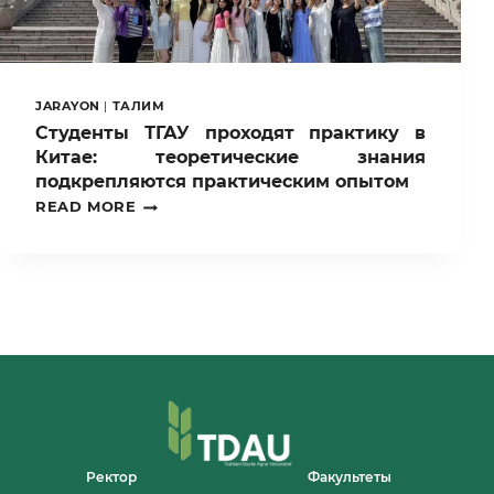
“TSAU
CUP”
KURASH
TOURNAMENT
WAS
HELD.
JARAYON
|
ТАЛИМ
Студенты ТГАУ проходят практику в
Китае: теоретические знания
подкрепляются практическим опытом
СТУДЕНТЫ
READ MORE
ТГАУ
ПРОХОДЯТ
ПРАКТИКУ
В
КИТАЕ:
ТЕОРЕТИЧЕСКИЕ
ЗНАНИЯ
ПОДКРЕПЛЯЮТСЯ
ПРАКТИЧЕСКИМ
ОПЫТОМ
Ректор
Факультеты