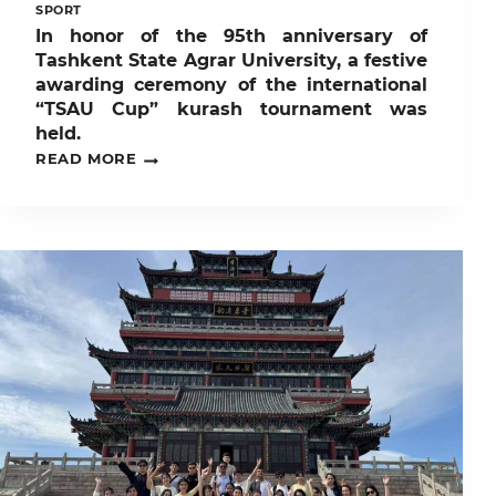
SPORT
In honor of the 95th anniversary of
Tashkent State Agrar University, a festive
awarding ceremony of the international
“TSAU Cup” kurash tournament was
held.
IN
READ MORE
HONOR
OF
THE
95TH
ANNIVERSARY
OF
TASHKENT
STATE
AGRAR
UNIVERSITY,
A
FESTIVE
AWARDING
CEREMONY
OF
THE
INTERNATIONAL