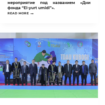
мероприятие под названием «Дни
фонда “El-yurt umidi”».
В
READ MORE
ТАШКЕНТСКОМ
ГОСУДАРСТВЕННОМ
АГРАРНОМ
УНИВЕРСИТЕТЕ
СОСТОЯЛОСЬ
МЕРОПРИЯТИЕ
ПОД
НАЗВАНИЕМ
«ДНИ
ФОНДА
“EL-
YURT
UMIDI”».