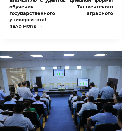
Вниманию студентов дневной формы
обучения Ташкентского
государственного аграрного
университета!
ВНИМАНИЮ
READ MORE
СТУДЕНТОВ
ДНЕВНОЙ
ФОРМЫ
ОБУЧЕНИЯ
ТАШКЕНТСКОГО
ГОСУДАРСТВЕННОГО
АГРАРНОГО
УНИВЕРСИТЕТА!