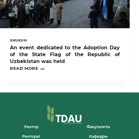
SHUKUH
An event dedicated to the Adoption Day
of the State Flag of the Republic of
Uzbekistan was held
AN
READ MORE
EVENT
DEDICATED
TO
THE
ADOPTION
DAY
OF
THE
STATE
FLAG
OF
Ректор
Факультеты
THE
Ректорат
Кафедры
REPUBLIC