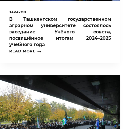
JARAYON
В Ташкентском государственном
аграрном университете состоялось
заседание Учёного совета,
посвящённое итогам 2024–2025
учебного года
В
READ MORE
ТАШКЕНТСКОМ
ГОСУДАРСТВЕННОМ
АГРАРНОМ
УНИВЕРСИТЕТЕ
СОСТОЯЛОСЬ
ЗАСЕДАНИЕ
УЧЁНОГО
СОВЕТА,
ПОСВЯЩЁННОЕ
ИТОГАМ
2024–
2025
УЧЕБНОГО
ГОДА