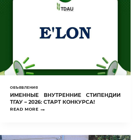
ДИСТАНЦИОННОЙ
ФОРМ
ОБУЧЕНИЯ
ОБЪЯВЛЕНИЯ
ИМЕННЫЕ ВНУТРЕННИЕ СТИПЕНДИИ
ТГАУ – 2026: СТАРТ КОНКУРСА!
ИМЕННЫЕ
READ MORE
ВНУТРЕННИЕ
СТИПЕНДИИ
ТГАУ
–
2026: