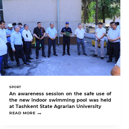
СТАРТ
КОНКУРСА!
SPORT
An awareness session on the safe use of
the new indoor swimming pool was held
at Tashkent State Agrarian University
AN
READ MORE
AWARENESS
SESSION
ON