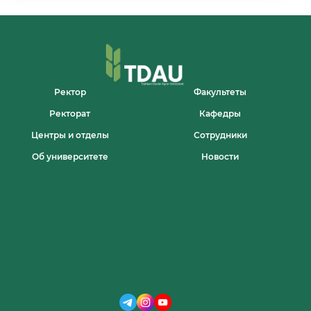
THE
SAFE
USE
OF
THE
NEW
INDOOR
SWIMMING
Ректор
Факультеты
POOL
Ректорат
Кафедры
WAS
HELD
Центры и отделы
Сотрудники
AT
TASHKENT
Об университете
Новости
STATE
AGRARIAN
UNIVERSITY