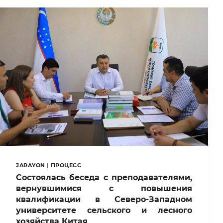
BILAN
HAMKORLIK
BO‘YICHA
MUZOKARALAR
O‘TKAZDI
JARAYON
|
ПРОЦЕСС
Состоялась беседа с преподавателями,
вернувшимися с повышения
квалификации в Северо-Западном
университете сельского и лесного
хозяйства Китая