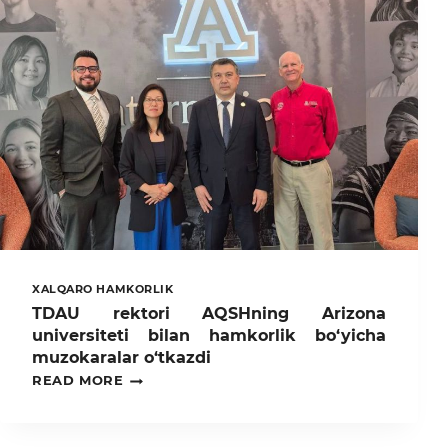
XALQARO HAMKORLIK
TDAU rektori AQSHning Arizona
universiteti bilan hamkorlik bo‘yicha
muzokaralar o‘tkazdi
TDAU
READ MORE
REKTORI
AQSHNING
ARIZONA
UNIVERSITETI