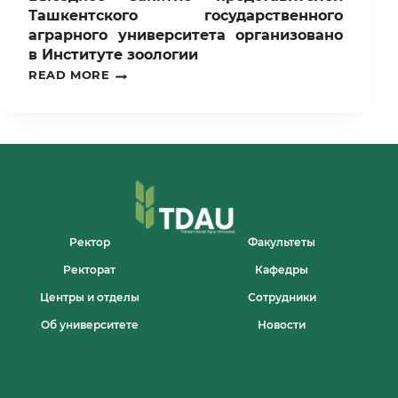
Ташкентского государственного
аграрного университета организовано
в Институте зоологии
ВЫЕЗДНОЕ
READ MORE
ЗАНЯТИЕ
ПРЕДСТАВИТЕЛЕЙ
ТАШКЕНТСКОГО
ГОСУДАРСТВЕННОГО
АГРАРНОГО
УНИВЕРСИТЕТА
ОРГАНИЗОВАНО
В
ИНСТИТУТЕ
ЗООЛОГИИ
Ректор
Факультеты
Ректорат
Кафедры
Центры и отделы
Сотрудники
Об университете
Новости