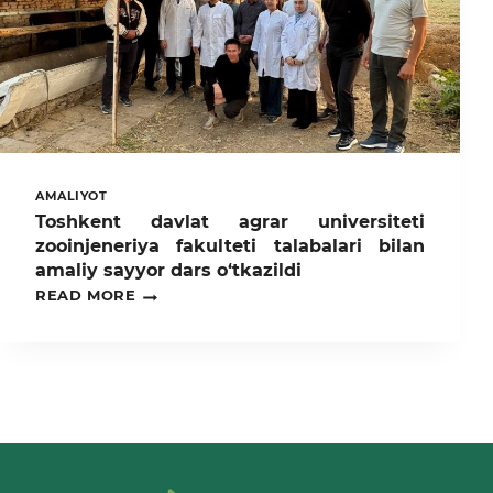
AMALIYOT
Toshkent davlat agrar universiteti
zooinjeneriya fakulteti talabalari bilan
amaliy sayyor dars o‘tkazildi
TOSHKENT
READ MORE
DAVLAT
AGRAR
UNIVERSITETI
ZOOINJENERIYA
FAKULTETI
TALABALARI
BILAN
AMALIY
SAYYOR
DARS