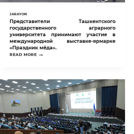
JARAYON
Представители Ташкентского
государственного аграрного
университета принимают участие в
международной выставке-ярмарке
«Праздник мёда».
ПРЕДСТАВИТЕЛИ
READ MORE
ТАШКЕНТСКОГО
ГОСУДАРСТВЕННОГО
АГРАРНОГО
УНИВЕРСИТЕТА
ПРИНИМАЮТ
УЧАСТИЕ
В
МЕЖДУНАРОДНОЙ
ВЫСТАВКЕ-
ЯРМАРКЕ
«ПРАЗДНИК
МЁДА».