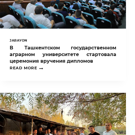
JARAYON
В Ташкентском государственном
аграрном университете стартовала
церемония вручения дипломов
В
READ MORE
ТАШКЕНТСКОМ
ГОСУДАРСТВЕННОМ
АГРАРНОМ
УНИВЕРСИТЕТЕ
СТАРТОВАЛА
ЦЕРЕМОНИЯ
ВРУЧЕНИЯ
ДИПЛОМОВ