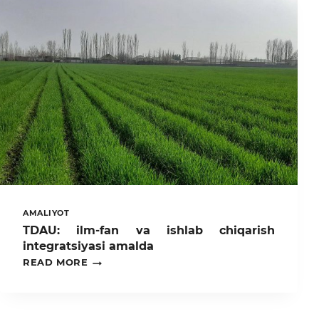
AMALIYOT
TDAU: ilm-fan va ishlab chiqarish
integratsiyasi amalda
TDAU:
READ MORE
ILM-
FAN
VA
ISHLAB