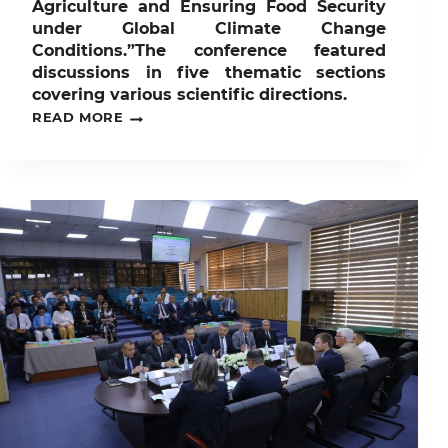
Agriculture and Ensuring Food Security
under Global Climate Change
Conditions.”The conference featured
discussions in five thematic sections
covering various scientific directions.
AS
READ MORE
PART
OF
THE
95TH
ANNIVERSARY
CELEBRATIONS
OF
TASHKENT
STATE
AGRARIAN
UNIVERSITY,
AN
INTERNATIONAL
SCIENTIFIC
AND
PRACTICAL
CONFERENCE
WAS
HELD