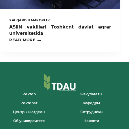
ON
THE
TOPIC:“SUSTAINABLE
DEVELOPMENT
XALQARO HAMKORLIK
OF
ASIIN vakillari Toshkent davlat agrar
AGRICULTURE
AND
universitetida
ENSURING
ASIIN
READ MORE
FOOD
VAKILLARI
SECURITY
TOSHKENT
UNDER
DAVLAT
GLOBAL
AGRAR
CLIMATE
UNIVERSITETIDA
CHANGE
CONDITIONS.”THE
CONFERENCE
FEATURED
DISCUSSIONS
IN
Ректор
Факультеты
FIVE
THEMATIC
Ректорат
Кафедры
SECTIONS
COVERING
Центры и отделы
Сотрудники
VARIOUS
SCIENTIFIC
Об университете
Новости
DIRECTIONS.