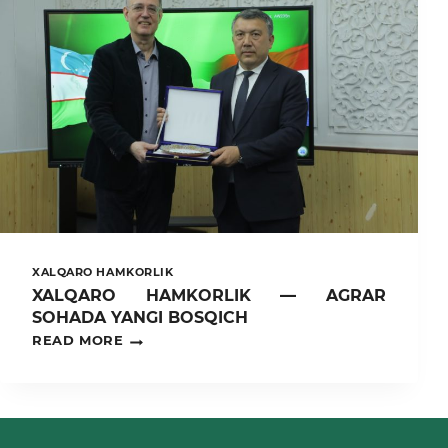
XALQARO HAMKORLIK
XALQARO HAMKORLIK — AGRAR
SOHADA YANGI BOSQICH
XALQARO
READ MORE
HAMKORLIK
—
AGRAR
SOHADA
YANGI
BOSQICH