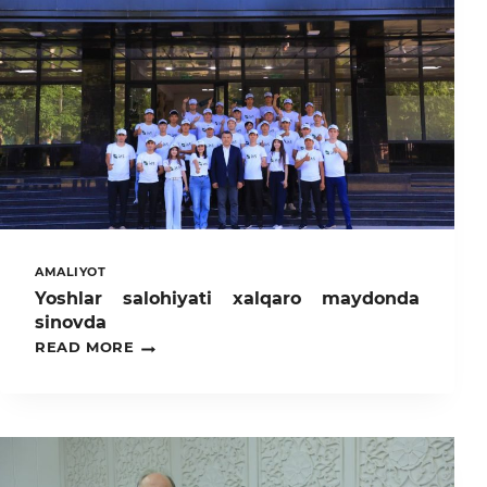
AMALIYOT
Yoshlar salohiyati xalqaro maydonda
sinovda
YOSHLAR
READ MORE
SALOHIYATI
XALQARO
MAYDONDA
SINOVDA