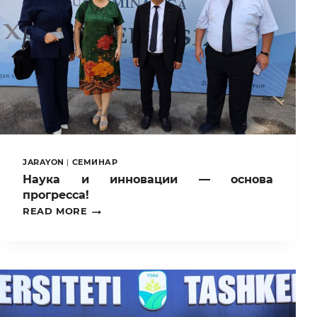
JARAYON
|
СЕМИНАР
Наука и инновации — основа
прогресса!
НАУКА
READ MORE
И
ИННОВАЦИИ
—
ОСНОВА
ПРОГРЕССА!