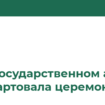
государственном
артовала церемо